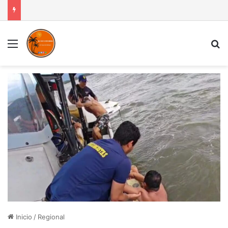
Menú
B
Inicio
/
Regional