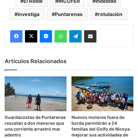
El Roble
INCOFER
indebida
investiga
Puntarenas
rotulación
Messenger
WhatsApp
Telegram
Compartir por correo electrónico
Artículos Relacionados
Guardacostas de Puntarenas
Nuevos motores fuera de
rescatan a dos menores que
borda permitirán a 24
una corriente arrastró mar
familias del Golfo de Nicoya
adentro
mejorar sus actividades de