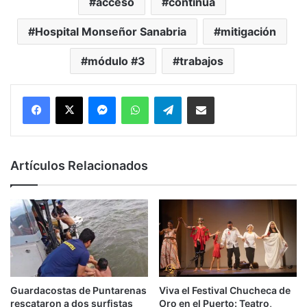
acceso
continúa
Hospital Monseñor Sanabria
mitigación
módulo #3
trabajos
Messenger
WhatsApp
Telegram
Compartir por correo electrónico
Artículos Relacionados
Guardacostas de Puntarenas
Viva el Festival Chucheca de
rescataron a dos surfistas
Oro en el Puerto: Teatro,