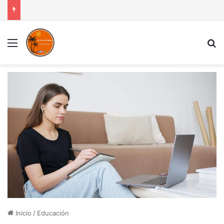
Menú
B
Inicio
/
Educación