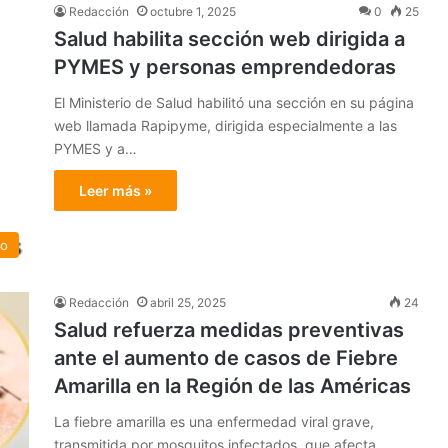
Redacción
octubre 1, 2025
0
25
Salud habilita sección web dirigida a
PYMES y personas emprendedoras
El Ministerio de Salud habilitó una sección en su página
web llamada Rapipyme, dirigida especialmente a las
PYMES y a…
Leer más »
do
Redacción
abril 25, 2025
24
Salud refuerza medidas preventivas
ante el aumento de casos de Fiebre
Amarilla en la Región de las Américas
La fiebre amarilla es una enfermedad viral grave,
transmitida por mosquitos infectados, que afecta