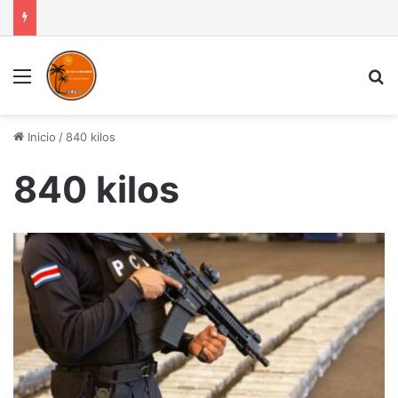
Menú
B
Inicio
/
840 kilos
840 kilos