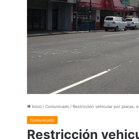
Inicio
/
Comunicado
/
Restricción vehicular por placas, 
Comunicado
Restricción vehicu