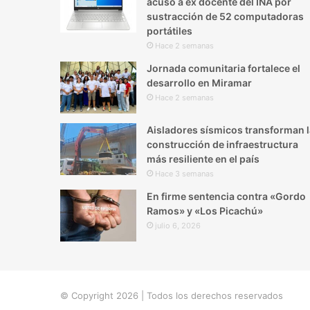
acusó a ex docente del INA por
sustracción de 52 computadoras
portátiles
Hace 2 semanas
Jornada comunitaria fortalece el
desarrollo en Miramar
Hace 2 semanas
Aisladores sísmicos transforman l
construcción de infraestructura
más resiliente en el país
Hace 3 semanas
En firme sentencia contra «Gordo
Ramos» y «Los Picachú»
julio 6, 2026
© Copyright 2026 | Todos los derechos reservados