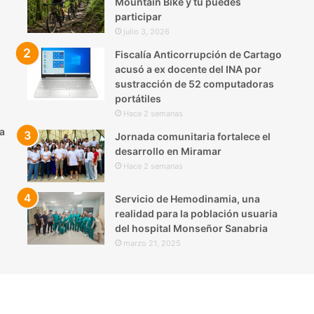
Mountain Bike y tú puedes
participar
julio 3, 2026
Fiscalía Anticorrupción de Cartago
acusó a ex docente del INA por
sustracción de 52 computadoras
portátiles
Hace 2 semanas
a
Jornada comunitaria fortalece el
desarrollo en Miramar
Hace 2 semanas
Servicio de Hemodinamia, una
realidad para la población usuaria
del hospital Monseñor Sanabria
marzo 21, 2025