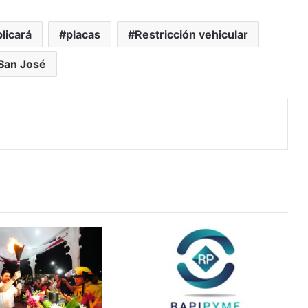
licará
placas
Restricción vehicular
San José
r
r por correo electrónico