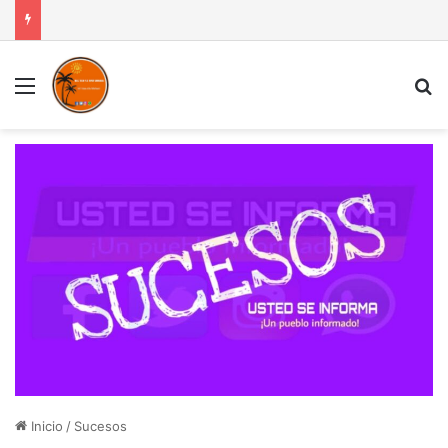
Menú
B
Inicio
/
Sucesos