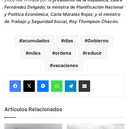
Fernández Delgado; la ministra de Planificación Nacional
y Política Económica, Carla Morales Rojas; y el ministro
de Trabajo y Seguridad Social, Roy Thompson Chacón.
acumulados
días
Gobierno
miles
ordena
reducir
vacaciones
Messenger
WhatsApp
Telegram
Compartir por correo electrónico
Artículos Relacionados