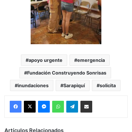
apoyo urgente
emergencia
Fundación Construyendo Sonrisas
inundaciones
Sarapiquí
solicita
Messenger
WhatsApp
Telegram
Compartir por correo electrónico
Artículos Relacionados