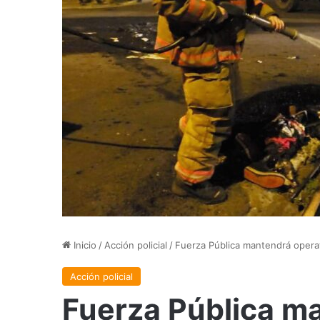
Inicio
/
Acción policial
/
Fuerza Pública mantendrá operat
Acción policial
Fuerza Pública m