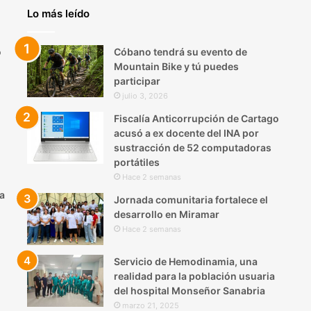
Lo más leído
o
Cóbano tendrá su evento de
Mountain Bike y tú puedes
participar
julio 3, 2026
Fiscalía Anticorrupción de Cartago
acusó a ex docente del INA por
sustracción de 52 computadoras
portátiles
Hace 2 semanas
a
Jornada comunitaria fortalece el
desarrollo en Miramar
Hace 2 semanas
Servicio de Hemodinamia, una
realidad para la población usuaria
del hospital Monseñor Sanabria
marzo 21, 2025