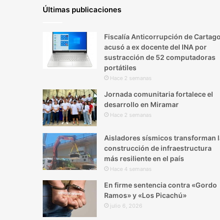
Últimas publicaciones
Fiscalía Anticorrupción de Cartag
acusó a ex docente del INA por
sustracción de 52 computadoras
portátiles
Hace 2 semanas
Jornada comunitaria fortalece el
desarrollo en Miramar
Hace 2 semanas
Aisladores sísmicos transforman l
construcción de infraestructura
más resiliente en el país
Hace 4 semanas
En firme sentencia contra «Gordo
Ramos» y «Los Picachú»
julio 6, 2026