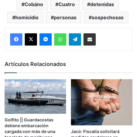
Cobáno
Cuatro
detenidas
homicidio
personas
sospechosas
Messenger
WhatsApp
Telegram
Compartir por correo electrónico
Artículos Relacionados
Golfito || Guardacostas
detiene embarcación
Jacó: Fiscalía solicitará
cargada con más de una