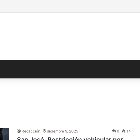
Redacción
diciembre 9, 2025
0
14
San José: Restricción vehicular por