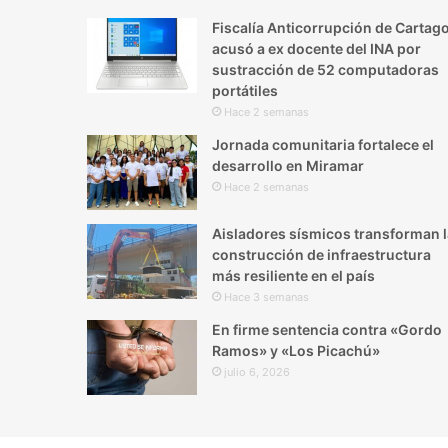
Fiscalía Anticorrupción de Cartag
acusó a ex docente del INA por
sustracción de 52 computadoras
portátiles
Hace 2 semanas
Jornada comunitaria fortalece el
desarrollo en Miramar
Hace 2 semanas
Aisladores sísmicos transforman l
construcción de infraestructura
más resiliente en el país
Hace 3 semanas
En firme sentencia contra «Gordo
Ramos» y «Los Picachú»
julio 6, 2026