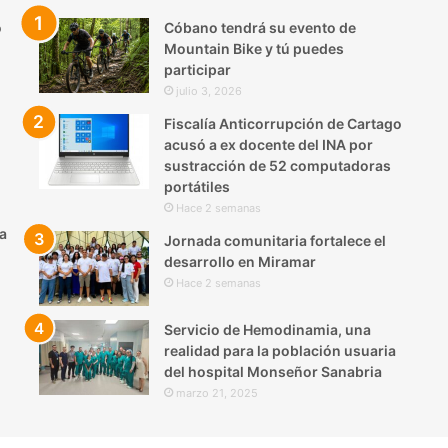
o
Cóbano tendrá su evento de
Mountain Bike y tú puedes
participar
julio 3, 2026
Fiscalía Anticorrupción de Cartago
acusó a ex docente del INA por
sustracción de 52 computadoras
portátiles
Hace 2 semanas
a
Jornada comunitaria fortalece el
desarrollo en Miramar
Hace 2 semanas
Servicio de Hemodinamia, una
realidad para la población usuaria
del hospital Monseñor Sanabria
marzo 21, 2025