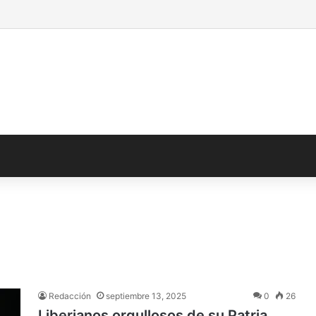
Redacción
septiembre 13, 2025
0
26
Liberianos orgullosos de su Patria