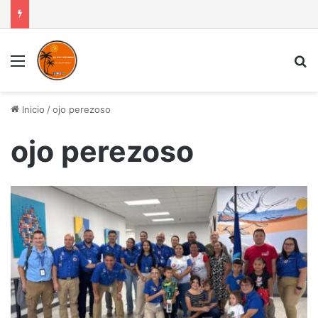
Menú
B
Inicio
/
ojo perezoso
ojo perezoso