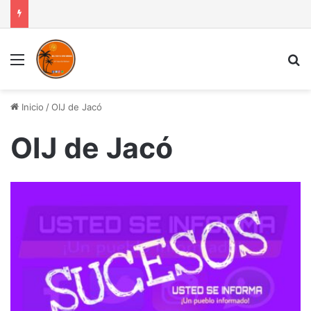
Menú
B
Inicio
/
OIJ de Jacó
OIJ de Jacó