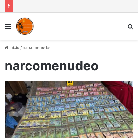
Menú
B
Inicio
/
narcomenudeo
narcomenudeo