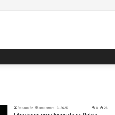
Redacción
septiembre 13, 2025
0
26
Liberianos orgullosos de su Patria