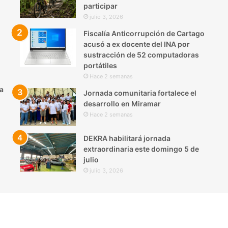
participar
julio 3, 2026
Fiscalía Anticorrupción de Cartago
acusó a ex docente del INA por
sustracción de 52 computadoras
portátiles
Hace 2 semanas
a
Jornada comunitaria fortalece el
desarrollo en Miramar
Hace 2 semanas
DEKRA habilitará jornada
extraordinaria este domingo 5 de
julio
julio 3, 2026