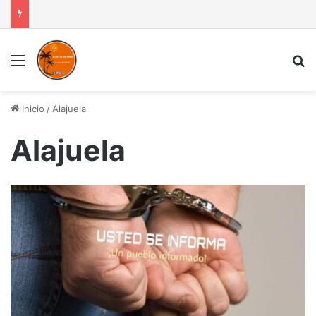
Menú
B
Inicio
/
Alajuela
Alajuela