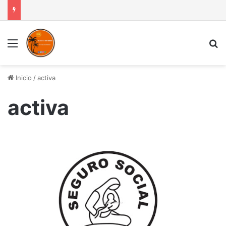
Menú
B
Inicio
/
activa
activa