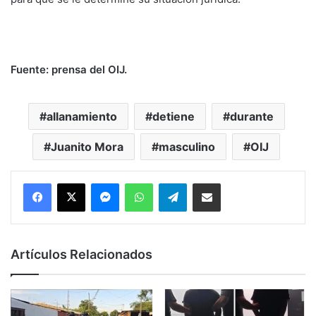
Fuente: prensa del OIJ.
allanamiento
detiene
durante
Juanito Mora
masculino
OIJ
Messenger
WhatsApp
Telegram
Compartir por correo electrónico
Artículos Relacionados