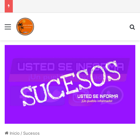
Menú
B
Inicio
/
Sucesos