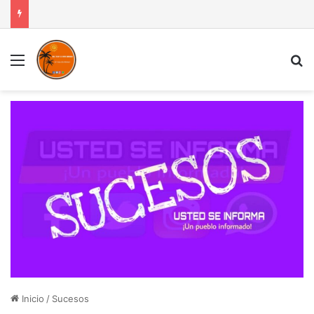
Menú
B
Inicio
/
Sucesos