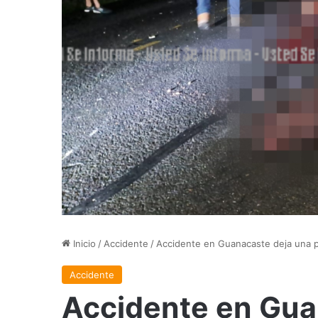
Inicio
/
Accidente
/
Accidente en Guanacaste deja una p
Accidente
Accidente en Gua