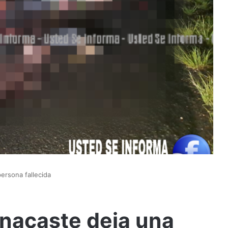
ersona fallecida
nacaste deja una