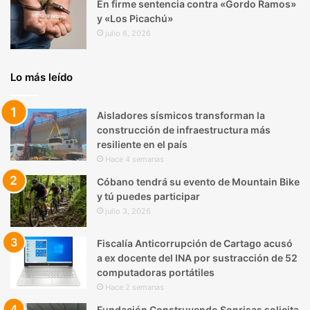
En firme sentencia contra «Gordo Ramos»
y «Los Picachú»
julio 6, 2026
Lo más leído
Aisladores sísmicos transforman la
construcción de infraestructura más
resiliente en el país
Hace 4 semanas
Cóbano tendrá su evento de Mountain Bike
y tú puedes participar
julio 3, 2026
Fiscalía Anticorrupción de Cartago acusó
a ex docente del INA por sustracción de 52
computadoras portátiles
Hace 2 semanas
Fundación Construyendo Sonrisas solicita