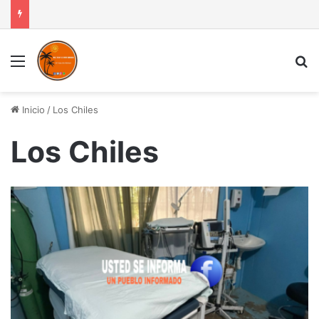
Menú
B
Inicio
/
Los Chiles
Los Chiles