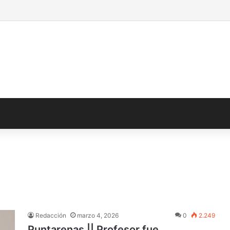
Redacción
marzo 4, 2026
0
2.249
Puntarenas || Profesor fue