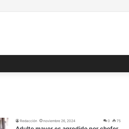
Redacción
noviembre 26, 2024
0
75
Adulto mayor es agredido por chofer