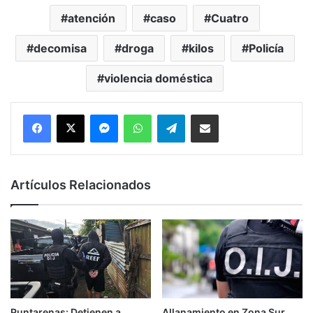
atención
caso
Cuatro
decomisa
droga
kilos
Policía
violencia doméstica
Messenger
WhatsApp
Telegram
Compartir por correo electrónico
Artículos Relacionados
Puntarenas: Detienen a
Allanamiento en Zona Sur